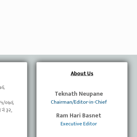
About Us
०७६
Teknath Neupane
Chairman/Editor-in-Chief
/०७५/०७६
नंं ३२,
Ram Hari Basnet
Executive Editor