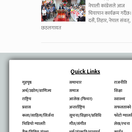
नेपाली कांग्रेसले आज
चियापान कार्यक्रम गर्दैछ।
दसैं, तिहार, नेपाल संवत्,
छठलगायत
Quick Links
गृहपृष्ठ
समाचार
राजनीति
अर्थ/उद्योग/वाणिज्य
समाज
शिक्षा
राष्ट्रिय
आलेख (फिचर)
स्वास्थ्य
प्रवास
अन्तर्राष्ट्रिय
सफलताको
कला/साहित्य/सिर्जना
सूचना/विज्ञान/प्रविधि
फोटो ग्यालर
भिडियो ग्यालरी
गीत/संगीत
लेख/रचना
बैंक/वित्तिय संस्था
धर्म/संस्कृति/चाडपर्व
कार्टुन