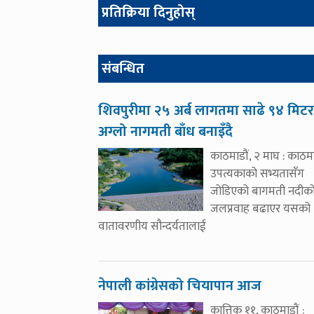
प्रतिक्रिया दिनुहोस्
संबन्धित
शिवपुरीमा २५ अर्ब लागतमा साढे ९४ मिटर
अग्लो नागमती बाँध बनाइँदै
काठमाडौं, २ माघ : काठमा
उपत्यकाको सभ्यतासँग
जोडिएको बागमती नदीक
जलप्रवाह बढाएर यसको
वातावरणीय सौन्दर्यतालाई
नेपाली कांग्रेसको चियापान आज
कात्तिक ११, काठमाडौं :