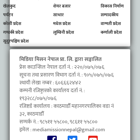
खेलकुद
शेयर बजार
विकास निर्माण
पर्यटन
साभार
सम्पादकीय
कोशी प्रदेश
मधेस प्रदेश
वाग्मती प्रदेश
गण्डकी प्रदेश
लुम्बिनी प्रदेश
कर्णाली प्रदेश
सूदुरपश्चिम प्रदेश
मिडिया मिसन नेपाल प्रा. लि. द्वारा सञ्चालित
प्रेस काउन्सिल नेपाल दर्ता नं. : २२०/०७५/०७६
सूचना तथा प्रसारण विभाग दर्ता नं. : ९०५/०७५/०७६
स्थायी लेखा नम्बर : ६०६६६२४४२
कम्पनी रजिष्ट्रारको कार्यालय दर्ता नं. :
१९३२८८/०७५/०७६
रजिष्टर्ड कार्यालय : काठमाडौँ महानगरपालिका वडा नंं
३२, काठमाडौँ
सम्पर्क नं. : ९८५११ ५५८००, ९८६११ ५५८००
इमेल :
mediamissionnepal@gmail.com