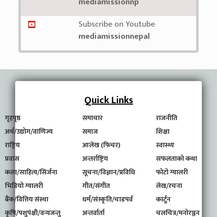
mediamissionnp
Subscribe on Youtube
mediamissionnepal
Quick Links
गृहपृष्ठ
समाचार
राजनीति
अर्थ/उद्योग/वाणिज्य
समाज
शिक्षा
राष्ट्रिय
आलेख (फिचर)
स्वास्थ्य
प्रवास
अन्तर्राष्ट्रिय
सफलताको कथा
कला/साहित्य/सिर्जना
सूचना/विज्ञान/प्रविधि
फोटो ग्यालरी
भिडियो ग्यालरी
गीत/संगीत
लेख/रचना
बैंक/वित्तिय संस्था
धर्म/संस्कृति/चाडपर्व
कार्टुन
कृषि/पशुपंक्षी/वन्यजन्तु
अन्तर्वार्ता
चलचित्र/मनोरञ्जन