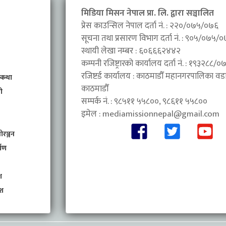
मिडिया मिसन नेपाल प्रा. लि. द्वारा सञ्चालित
प्रेस काउन्सिल नेपाल दर्ता नं. : २२०/०७५/०७६
सूचना तथा प्रसारण विभाग दर्ता नं. : ९०५/०७५/
स्थायी लेखा नम्बर : ६०६६६२४४२
कम्पनी रजिष्ट्रारको कार्यालय दर्ता नं. : १९३२८८
रजिष्टर्ड कार्यालय : काठमाडौँ महानगरपालिका वडा 
 कथा
काठमाडौँ
ी
सम्पर्क नं. : ९८५११ ५५८००, ९८६११ ५५८००
इमेल :
mediamissionnepal@gmail.com
ोरञ्जन
माण
श
ेश