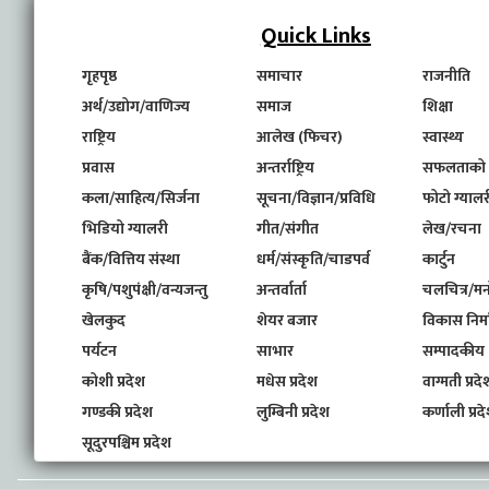
Quick Links
गृहपृष्ठ
समाचार
राजनीति
अर्थ/उद्योग/वाणिज्य
समाज
शिक्षा
राष्ट्रिय
आलेख (फिचर)
स्वास्थ्य
प्रवास
अन्तर्राष्ट्रिय
सफलताको
कला/साहित्य/सिर्जना
सूचना/विज्ञान/प्रविधि
फोटो ग्यालर
भिडियो ग्यालरी
गीत/संगीत
लेख/रचना
बैंक/वित्तिय संस्था
धर्म/संस्कृति/चाडपर्व
कार्टुन
कृषि/पशुपंक्षी/वन्यजन्तु
अन्तर्वार्ता
चलचित्र/मन
खेलकुद
शेयर बजार
विकास निर्
पर्यटन
साभार
सम्पादकीय
कोशी प्रदेश
मधेस प्रदेश
वाग्मती प्रदे
गण्डकी प्रदेश
लुम्बिनी प्रदेश
कर्णाली प्रद
सूदुरपश्चिम प्रदेश