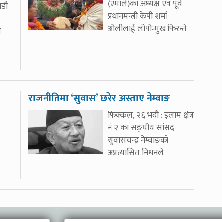
(एमाले)का अध्यक्ष एवं पूर्व
डौं
प्रधानमन्त्री केपी शर्मा
ओलीलाई लोपोन्मुख फिरन्ते
ो
राजनीतिमा ‘सुवास’ छरेर अस्ताए नेम्वाङ
फिक्कल, २६ भदौ : इलाम क्षेत्र
नं २ का सङ्घीय सांसद
सुवासचन्द्र नेम्वाङको
अप्रत्यासित निधनले