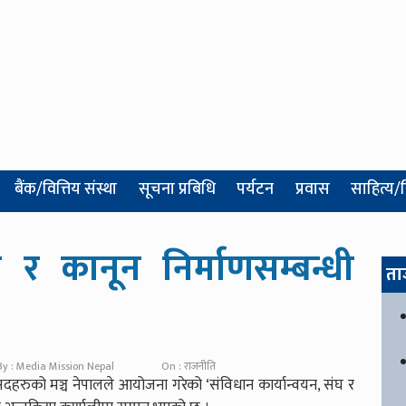
बैंक/वित्तिय संस्था
सूचना प्रबिधि
पर्यटन
प्रवास
साहित्य/
न र कानून निर्माणसम्बन्धी
ता
By : Media Mission Nepal
On : राजनीति
दहरुको मञ्च नेपालले आयोजना गरेको ‘संविधान कार्यान्वयन, संघ र