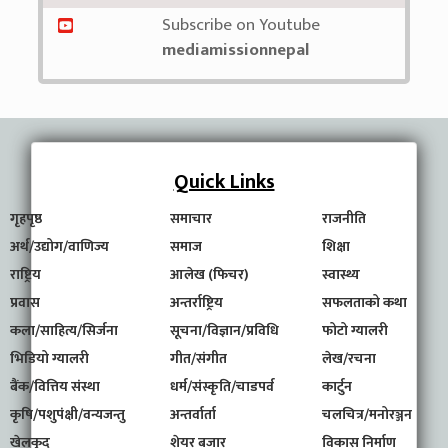
Subscribe on Youtube
mediamissionnepal
Quick Links
गृहपृष्ठ
समाचार
राजनीति
अर्थ/उद्योग/वाणिज्य
समाज
शिक्षा
राष्ट्रिय
आलेख (फिचर)
स्वास्थ्य
प्रवास
अन्तर्राष्ट्रिय
सफलताको कथा
कला/साहित्य/सिर्जना
सूचना/विज्ञान/प्रविधि
फोटो ग्यालरी
भिडियो ग्यालरी
गीत/संगीत
लेख/रचना
बैंक/वित्तिय संस्था
धर्म/संस्कृति/चाडपर्व
कार्टुन
कृषि/पशुपंक्षी/वन्यजन्तु
अन्तर्वार्ता
चलचित्र/मनोरञ्जन
खेलकुद
शेयर बजार
विकास निर्माण