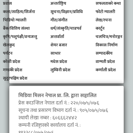
प्रवास
अन्तर्राष्ट्रिय
सफलताको कथा
कला/साहित्य/सिर्जना
सूचना/विज्ञान/प्रविधि
फोटो ग्यालरी
भिडियो ग्यालरी
गीत/संगीत
लेख/रचना
बैंक/वित्तिय संस्था
धर्म/संस्कृति/चाडपर्व
कार्टुन
कृषि/पशुपंक्षी/वन्यजन्तु
अन्तर्वार्ता
चलचित्र/मनोरञ्जन
खेलकुद
शेयर बजार
विकास निर्माण
पर्यटन
साभार
सम्पादकीय
कोशी प्रदेश
मधेस प्रदेश
वाग्मती प्रदेश
गण्डकी प्रदेश
लुम्बिनी प्रदेश
कर्णाली प्रदेश
सूदुरपश्चिम प्रदेश
मिडिया मिसन नेपाल प्रा. लि. द्वारा सञ्चालित
प्रेस काउन्सिल नेपाल दर्ता नं. : २२०/०७५/०७६
सूचना तथा प्रसारण विभाग दर्ता नं. : ९०५/०७५/०७६
स्थायी लेखा नम्बर : ६०६६६२४४२
कम्पनी रजिष्ट्रारको कार्यालय दर्ता नं. :
१९३२८८/०७५/०७६