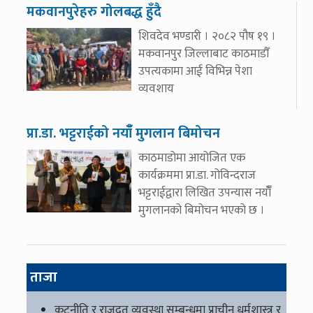
मकवानपुरेहरु गोलबद्ध हुँदै
शिवदेव भण्डारी । २०८२ पौष १९ ।
मकवानपुर जिल्लाबाट काठमाडौँ
उपत्यकामा आई विभिन्न पेशा
व्यवशाय
प्रा.डा. भट्टराईको नयाँँ मुगलान बिमोचन
काठमाडोमा आयोजित एक
कार्यक्रममा प्रा.डा. गोविन्दराज
भट्टराईद्वारा लिखित उपन्यास नयाँँ
मुगलानको बिमोचन भएको छ ।
ताजा
कूटनीति र राजदूत व्यवस्था सम्बन्धमा प्राचीन धर्मशास्त्र र