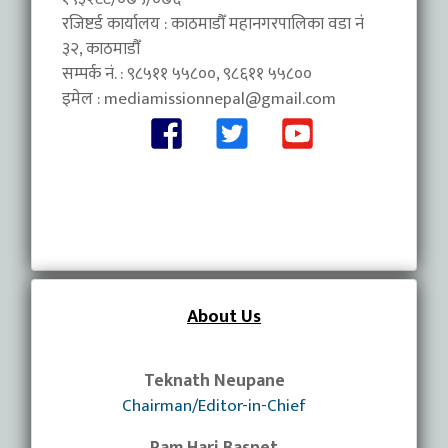
रजिष्टर्ड कार्यालय : काठमाडौँ महानगरपालिका वडा नंं
३२, काठमाडौँ
सम्पर्क नं. : ९८५११ ५५८००, ९८६११ ५५८००
इमेल :
mediamissionnepal@gmail.com
About Us
Teknath Neupane
Chairman/Editor-in-Chief
Ram Hari Basnet