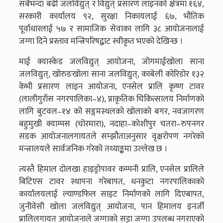
सबैभन्दा बढी जलविद्युत् र विद्युत् प्रसारण लाइनको क्षेत्रमा १६४,
सरकारी कार्यालय ९२, सुरक्षा निकायलाई ६७, भौतिक
पूर्वाधारलाई ५७ र सामाजिक सेवाका लागि ३८ आयोजनालाई
जग्गा दिने प्रस्ताव मन्त्रिपरिषद्बाट स्वीकृत भएको देखिन्छ ।
माई क्यास्केड जलविद्युत् आयोजना, जोगमाईखोला साना
जलविद्युत्, खोरुङखोला साना जलविद्युत्, काबेली कोरिडोर १३२
केभी प्रसारण लाइन आयोजना, एनसेल प्रालि कृष्ण टावर
(लालीगुराँस नगरपालिका–४), प्राकृतिक चिकित्सालय निर्माणको
लागि बुटवल–१४ को सङ्गमस्थलको खोलाको बगर, नवजागरण
बहुमुखी क्याम्पस (चोरमारा), नदाहा–कोशीपुर चतरा–रुपनगर
सडक आयोजनालगायतले सम्झौताअनुसार वृक्षरोपण नगरेको
मन्त्रालयले सार्वजनिक गरेको तथ्याङ्कमा उल्लेख छ ।
त्यस्तै हिमाल दोलखा हाइड्रोपावर कम्पनी प्रालि, एनसेल प्रालिले
बिटिएस टावर स्थापना गरेबापत, धनकुटा नगरपालिकाको
कार्यालयलाई ल्याण्डफिल साइट निर्माणको लागि दिएबापत,
जुनीवेसी खोला जलविद्युत् आयोजना, पान हिमालय इनर्जी
प्रालिलगायत आयोजनाले जग्गाको सट्टा जग्गा उपलब्ध नगराएको