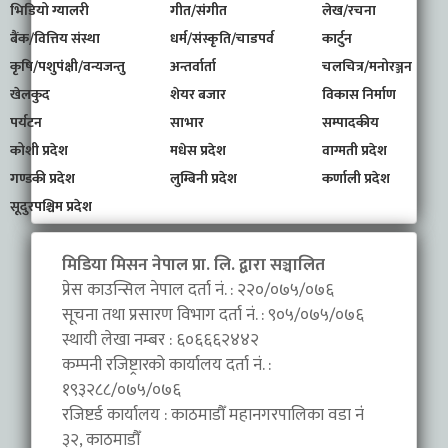
भिडियो ग्यालरी
गीत/संगीत
लेख/रचना
बैंक/वित्तिय संस्था
धर्म/संस्कृति/चाडपर्व
कार्टुन
कृषि/पशुपंक्षी/वन्यजन्तु
अन्तर्वार्ता
चलचित्र/मनोरञ्जन
खेलकुद
शेयर बजार
विकास निर्माण
पर्यटन
साभार
सम्पादकीय
कोशी प्रदेश
मधेस प्रदेश
वाग्मती प्रदेश
गण्डकी प्रदेश
लुम्बिनी प्रदेश
कर्णाली प्रदेश
सूदुरपश्चिम प्रदेश
मिडिया मिसन नेपाल प्रा. लि. द्वारा सञ्चालित
प्रेस काउन्सिल नेपाल दर्ता नं. : २२०/०७५/०७६
सूचना तथा प्रसारण विभाग दर्ता नं. : ९०५/०७५/०७६
स्थायी लेखा नम्बर : ६०६६६२४४२
कम्पनी रजिष्ट्रारको कार्यालय दर्ता नं. :
१९३२८८/०७५/०७६
रजिष्टर्ड कार्यालय : काठमाडौँ महानगरपालिका वडा नंं
३२, काठमाडौँ