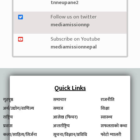
tnneupane2
Follow us on twitter
mediamissionnp
Subscribe on Youtube
mediamissionnepal
Quick Links
गृहपृष्ठ
समाचार
राजनीति
अर्थ/उद्योग/वाणिज्य
समाज
शिक्षा
राष्ट्रिय
आलेख (फिचर)
स्वास्थ्य
प्रवास
अन्तर्राष्ट्रिय
सफलताको कथा
कला/साहित्य/सिर्जना
सूचना/विज्ञान/प्रविधि
फोटो ग्यालरी