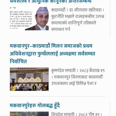
धर्मशास्त्र र आधुनिक कानूनको अन्तरसम्बन्ध
काठमाडौं । डा. सीताराम खतिवडा ।
कूटनीति भन्नाले राज्यहरूबीच उत्पन्न
समस्याको शान्तिपूर्ण तरिकाले
समाधान गर्न
मकवानपुर–काठमाडौं मिलन समाजको प्रथम
अधिवेशनद्वारा फुयाँललाई अध्यक्षमा सर्वसम्मत
निर्वाचित
कृष्णदेव भण्डारी । २०८३ बैशाख १९
। मकवानपुर जिल्लाबाट काठमाडौँ
उपत्यकामा आई विभिन्न पेशा र
मकवानपुरेहरु गोलबद्ध हुँदै
शिवदेव भण्डारी । २०८२ पौष १९ ।