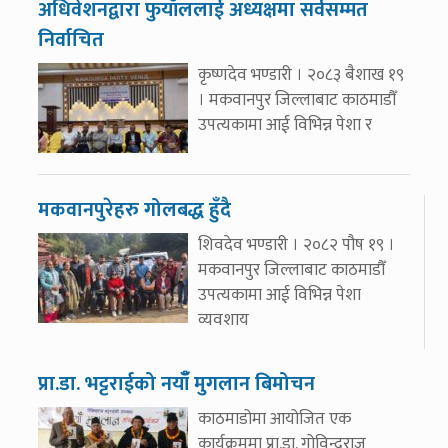
अधिवेशनद्वारा फुयाँललाई अध्यक्षमा सर्वसम्मत
निर्वाचित
कृष्णदेव भण्डारी । २०८३ बैशाख १९
। मकवानपुर जिल्लाबाट काठमाडौँ
उपत्यकामा आई विभिन्न पेशा र
मकवानपुरेहरु गोलबद्ध हुँदै
शिवदेव भण्डारी । २०८२ पौष १९ ।
मकवानपुर जिल्लाबाट काठमाडौँ
उपत्यकामा आई विभिन्न पेशा
व्यवशाय
प्रा.डा. भट्टराईको नयाँँ मुगलान बिमोचन
काठमाडोमा आयोजित एक
कार्यक्रममा प्रा.डा. गोविन्दराज