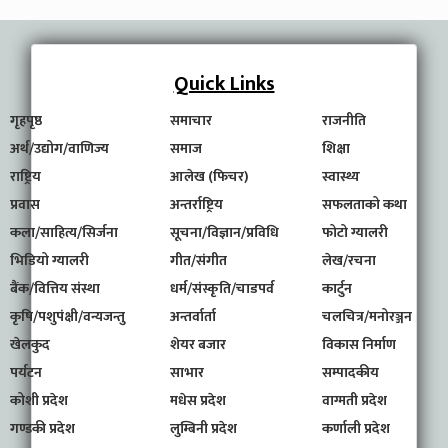
Quick Links
गृहपृष्ठ
समाचार
राजनीति
अर्थ/उद्योग/वाणिज्य
समाज
शिक्षा
राष्ट्रिय
आलेख (फिचर)
स्वास्थ्य
प्रवास
अन्तर्राष्ट्रिय
सफलताको कथा
कला/साहित्य/सिर्जना
सूचना/विज्ञान/प्रविधि
फोटो ग्यालरी
भिडियो ग्यालरी
गीत/संगीत
लेख/रचना
बैंक/वित्तिय संस्था
धर्म/संस्कृति/चाडपर्व
कार्टुन
कृषि/पशुपंक्षी/वन्यजन्तु
अन्तर्वार्ता
चलचित्र/मनोरञ्जन
खेलकुद
शेयर बजार
विकास निर्माण
पर्यटन
साभार
सम्पादकीय
कोशी प्रदेश
मधेस प्रदेश
वाग्मती प्रदेश
गण्डकी प्रदेश
लुम्बिनी प्रदेश
कर्णाली प्रदेश