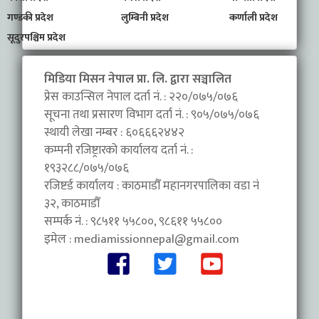
गण्डकी प्रदेश
लुम्बिनी प्रदेश
कर्णाली प्रदेश
सूदुरपश्चिम प्रदेश
मिडिया मिसन नेपाल प्रा. लि. द्वारा सञ्चालित
प्रेस काउन्सिल नेपाल दर्ता नं. : २२०/०७५/०७६
सूचना तथा प्रसारण विभाग दर्ता नं. : ९०५/०७५/०७६
स्थायी लेखा नम्बर : ६०६६६२४४२
कम्पनी रजिष्ट्रारको कार्यालय दर्ता नं. :
१९३२८८/०७५/०७६
रजिष्टर्ड कार्यालय : काठमाडौँ महानगरपालिका वडा नंं
३२, काठमाडौँ
सम्पर्क नं. : ९८५११ ५५८००, ९८६११ ५५८००
इमेल :
mediamissionnepal@gmail.com