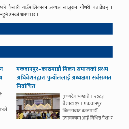
एको कैलारी गाउँपालिकाका अध्यक्ष लाजुराम चौधरी बताउँछन् ।
नहुने उनको धारणा छ ।
ीन
मकवानपुर–काठमाडौं मिलन समाजको प्रथम
्ध
अधिवेशनद्वारा फुयाँललाई अध्यक्षमा सर्वसम्मत
निर्वाचित
े
कृष्णदेव भण्डारी । २०८३
बैशाख १९ । मकवानपुर
िकाले
जिल्लाबाट काठमाडौँ
उपत्यकामा आई विभिन्न पेशा र