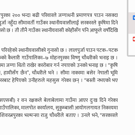
पुरका २०० भन्दा बढी परिवारले जग्गाधनी प्रमाणपत्र पाउन नसक्दा
र्जा नहुँदा सीमावर्ती गाउँका स्थानीयवासीलाई सरकारले कृषिमा दिने
 छ । ती तीनै गाउँका स्थानीयवासी कोहीसँग पनि आफूले वर्षौंदेखि
स्नु परिरहेको स्थानीयवासीको गुनासो छ । लालपुर्जा पाउन पटक–पटक
सकेको कैलारी गाउँपालिका–७ मोहनपुरका विष्णु चौधरीको भनाइ छ ।
थामा जग्गा धितो राखेर कारोबार गर्न नपाएको उनको भनाइ छ । “कृषि
, हामीसँग छैन”, चौधरीले भने । सीमा नाकामा बसेर नेपाली भूमि
रकारबाट हेपिएको उनीहरुले महसुस गरेका छन् । “बस्ती नभएको भए
।
(एसएसबी) र वन रक्षकले बेलाबेलामा गाउँमा आएर दुःख दिने गरेका
र्दै गाउँपालिका, मालपोत कार्यालय, सुकुम्बासी आयोगलगायत निकायमा
िवरत्नपुरका भल्मन्सा राजु चौधरीले बताए । उनले भने, “सरकारले