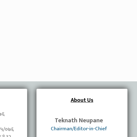
About Us
०७६
Teknath Neupane
Chairman/Editor-in-Chief
/०७५/०७६