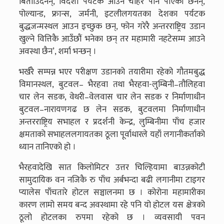
बितााउँदैनन्, विदेशी पर्यटक आउन चाहेर पनि पाएका छैनन्,
पोल्यान्ड, फ्रान्स, जर्मनी, इटलीलगयतका देशका पर्यटक
बुद्धजन्मस्थल आउन इच्छुक छन्, फोन गरेरै अन्तरराष्ट्रिय उडान
खुल्ने वित्तिकै आउँछौं भनेका छन् तर महामारी नहटेसम्म आउने
अवस्था छैन’, शर्मा भन्छन् ।
भर्खरै सम्पन्न भएर परीक्षण उडानको तयारीमा रहेको गौतमबुद्ध
विमानस्थल, बुटवल– भैरहवा तथा भैरहवा-लुम्बिनी–तौलिहवा
चार लेन सडक, वेथरी–वेलवास चार लेन सडक र निर्माणाधीन
बुटवल–नारायणगढ छ लेन सडक, बुटवलमा निर्माणाधीन
अन्तरराष्ट्रिय सभाहल र प्रदर्शनी केन्द्र, लुम्बिनीमा पाँच हजार
क्षमताको सभाहललगायतका ठूला पूर्वाधारले यहाँ लगानीकर्ताको
ध्यान तानिएको हो ।
भैरहवादेखि सात किलोमिटर उत्तर चिल्हियामा बाउन्नकोटी
सामुदायिक वन नजिकै रु पाँच अर्बभन्दा बढी लगानीमा टाइगर
प्यालेस पाँचतारे होटल सञ्चालनमा छ । कोरोना महामारीका
कारण लामो समय बन्द अवस्थामा रहे पनि यो होटल यस क्षेत्रको
ठूलो होटलका रुपमा रहेको छ । व्यवसायी पवन