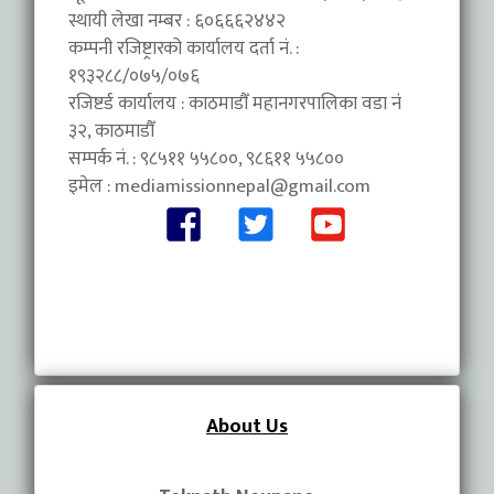
स्थायी लेखा नम्बर : ६०६६६२४४२
कम्पनी रजिष्ट्रारको कार्यालय दर्ता नं. :
१९३२८८/०७५/०७६
रजिष्टर्ड कार्यालय : काठमाडौँ महानगरपालिका वडा नंं
३२, काठमाडौँ
सम्पर्क नं. : ९८५११ ५५८००, ९८६११ ५५८००
इमेल :
mediamissionnepal@gmail.com
About Us