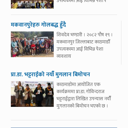
उपत्यकामा आई विभिन्न पेशा र
मकवानपुरेहरु गोलबद्ध हुँदै
शिवदेव भण्डारी । २०८२ पौष १९ ।
मकवानपुर जिल्लाबाट काठमाडौँ
उपत्यकामा आई विभिन्न पेशा
व्यवशाय
प्रा.डा. भट्टराईको नयाँँ मुगलान बिमोचन
काठमाडोमा आयोजित एक
कार्यक्रममा प्रा.डा. गोविन्दराज
भट्टराईद्वारा लिखित उपन्यास नयाँँ
मुगलानको बिमोचन भएको छ ।