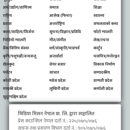
अर्थ/उद्योग/वाणिज्य
समाज
शिक्षा
राष्ट्रिय
आलेख (फिचर)
स्वास्थ्य
प्रवास
अन्तर्राष्ट्रिय
सफलताको कथा
कला/साहित्य/सिर्जना
सूचना/विज्ञान/प्रविधि
फोटो ग्यालरी
भिडियो ग्यालरी
गीत/संगीत
लेख/रचना
बैंक/वित्तिय संस्था
धर्म/संस्कृति/चाडपर्व
कार्टुन
कृषि/पशुपंक्षी/वन्यजन्तु
अन्तर्वार्ता
चलचित्र/मनोरञ्जन
खेलकुद
शेयर बजार
विकास निर्माण
पर्यटन
साभार
सम्पादकीय
कोशी प्रदेश
मधेस प्रदेश
वाग्मती प्रदेश
गण्डकी प्रदेश
लुम्बिनी प्रदेश
कर्णाली प्रदेश
सूदुरपश्चिम प्रदेश
मिडिया मिसन नेपाल प्रा. लि. द्वारा सञ्चालित
प्रेस काउन्सिल नेपाल दर्ता नं. : २२०/०७५/०७६
सूचना तथा प्रसारण विभाग दर्ता नं. : ९०५/०७५/०७६