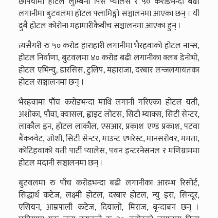
छपियामा होटल लुम्बिनी पिस प्यालेस र ५० करोडभन्दा बढी
लगानीमा बुटवलमा होटल फ्लामिङ्गो सञ्चालनमा आएका छन् । यी
दुबै होटल कोरोना महामारीकैबीच सञ्चालनमा आएका हुन् ।
त्यसैगरी रु ५० करोड हाराहारी लगानीमा भैरहवाको होटल नान्स,
होटल निर्वाणा, बुटवलमा ४० करोड बढी लगानीका क्लब डेनोभो,
होटल एभिन्यु, डारसिस, टुलिप, महाराजा, दरबार लन्जलगायतका
होटल सञ्चालनमा छन् ।
भैरहवामा पाँच करोडभन्दा माथि लगानी गरिएका होटल यती,
अशोका, पौवा, क्यासल, ह्वाइट लोटस, सिटी म्याक्स, सिटी सेन्टर,
लाकौल इन, होटल लाकौल, एसआर, प्रकाश एण्ड प्रकाश, पटवा
बैंकक्वेट, जोशी, सिटी सेन्टर, माउन्ट एभरेस्ट, मानसरोवर, ममता,
कोटिहवाको यती पार्टी प्यालेस, पवन इन्टरनेसनल र मणिग्राममा
होटल मदानी सञ्चालनमा छन् ।
बुटवलमा रु पाँच करोडभन्दा बढी लगानीका आरम्भ रिसोर्ट,
सिद्धार्थ कटेज, लक्ष्मी होटल, दरबार होटल, न्यु इरा, सिन्दूर,
एसियन, आम्रपाली कटेज, दियालो, मिराज, बृन्दाबन छन् ।