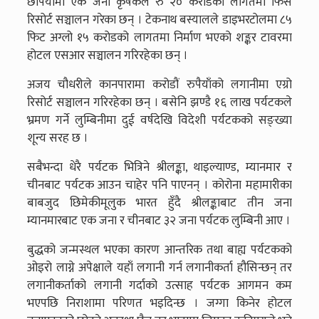
छपियामा एक जना कृषकले रु २० करोडको लागतमा फिस
रिसोर्ट सञ्चालन गरेका छन् । टेकनाथ बस्यालले डाइभरटोलमा ८५
फिट अग्लो १५ करोडको लागतमा निर्माण भएको शङ्कर टावरमा
होटल एसआर सञ्चालन गरिरहेका छन् ।
अजय चौधरीले कानपारामा करोडौं रुपैयाँको लगानीमा एग्रो
रिसोर्ट सञ्चालन गरिरहेका छन् । बसेनि झण्डै १६ लाख पर्यटकले
भ्रमण गर्ने लुम्बिनीमा दुई वर्षदेखि विदेशी पर्यटकको सङ्ख्या
शून्य सरह छ ।
सबैभन्दा धेरै पर्यटक भित्रिने श्रीलङ्का, थाइल्याण्ड, म्यानमार र
चीनबाट पर्यटक आउन चाहेर पनि पाएनन् । कोरोना महामारीका
बाबजुद छिमेकीमूलुक भारत हुँदै श्रीलङ्काबाट तीन जना
म्यानमारबाट एक जना र चीनबाट ३२ जना पर्यटक लुम्बिनी आए ।
बुद्धको जन्मस्थल भएका कारण आन्तरिक तथा बाह्य पर्यटकको
ओइरो लाग्ने अपेक्षाले यहाँ लगानी गर्न लगानीकर्ता हौसिन्छन् तर
लगानीकर्ताको लगानी गर्दाको उत्साह पर्यटक आगमन कम
भएपछि निराशामा परिणत भइदिन्छ । जग्गा किनेर होटल