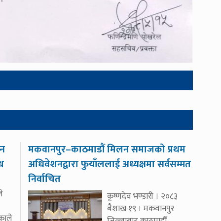
ीन
मकवानपुर–काठमाडौं मिलन समाजको प्रथम
्ध
अधिवेशनद्वारा फुयाँललाई अध्यक्षमा सर्वसम्मत
निर्वाचित
े
कृष्णदेव भण्डारी । २०८३
बैशाख १९ । मकवानपुर
िकाले
जिल्लाबाट काठमाडौँ