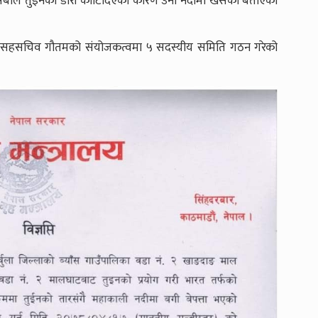
 एसएसबीले तुइनको डोरी काटिदिएका कारण उनी नदीमा खसेको बताएका
े सहसचिव गौतमको संयोजकत्वमा ५ सदस्यीय समिति गठन गरेको