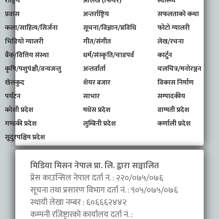
राष्ट्रिय
आलेख (फिचर)
स्वास्थ्य
प्रवास
अन्तर्राष्ट्रिय
सफलताको कथा
कला/साहित्य/सिर्जना
सूचना/विज्ञान/प्रविधि
फोटो ग्यालरी
भिडियो ग्यालरी
गीत/संगीत
लेख/रचना
बैंक/वित्तिय संस्था
धर्म/संस्कृति/चाडपर्व
कार्टुन
कृषि/पशुपंक्षी/वन्यजन्तु
अन्तर्वार्ता
चलचित्र/मनोरञ्जन
खेलकुद
शेयर बजार
विकास निर्माण
पर्यटन
साभार
सम्पादकीय
कोशी प्रदेश
मधेस प्रदेश
वाग्मती प्रदेश
गण्डकी प्रदेश
लुम्बिनी प्रदेश
कर्णाली प्रदेश
सूदुरपश्चिम प्रदेश
मिडिया मिसन नेपाल प्रा. लि. द्वारा सञ्चालित
प्रेस काउन्सिल नेपाल दर्ता नं. : २२०/०७५/०७६
सूचना तथा प्रसारण विभाग दर्ता नं. : ९०५/०७५/०७६
स्थायी लेखा नम्बर : ६०६६६२४४२
कम्पनी रजिष्ट्रारको कार्यालय दर्ता नं. :