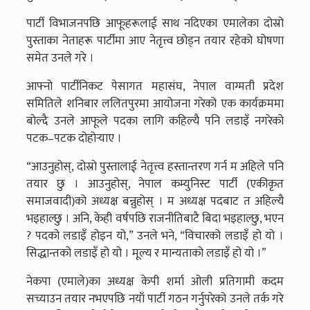
पार्टी विभाजनपछि आफूहरूलाई साथ नदिएका एमालेका दोस्रो
पुस्ताका नेताहरू पार्टीमा आए नेतृत्त्व छोड्न तयार रहेको घोषणा
समेत उनले गरे ।
आफ्नो पार्टीनिकट पेसागत महासंघ, नेपाल वाग्मती प्रदेश
समितिले शनिबार ललितपुरमा आयोजना गरेको एक कार्यक्रममा
बोल्दै उनले आफूले पदका लागि कहिल्यै पनि लडाइँ नगरेको
पटक–पटक दोहोर्‍याए ।
“आउनुहोस्, दोस्रो पुस्तालाई नेतृत्त्व हस्तान्तरण गर्न म अहिले पनि
तयार छु । आउनुहोस्, नेपाल कम्युनिस्ट पार्टी (एकीकृत
समाजवादी)को अध्यक्ष बन्नुहोस् । म अध्यक्ष पदबाट त अहिल्यै
भइहाल्छु । अनि, केही वर्षपछि राजनीतिबाटै बिदा भइहाल्छु, भएन
? पदको लडाइँ होइन यो,” उनले भने, “विचारको लडाइँ हो यो ।
सिद्धान्तको लडाइँ हो यो । मूल्य र मान्यताको लडाइँ हो यो ।”
​नेकपा (एमाले)का अध्यक्ष केपी शर्मा ओली प्रतिगामी कदम
सच्याउन तयार नभएपछि नयाँ पार्टी गठन गर्नुपरेको उनले तर्क गरे