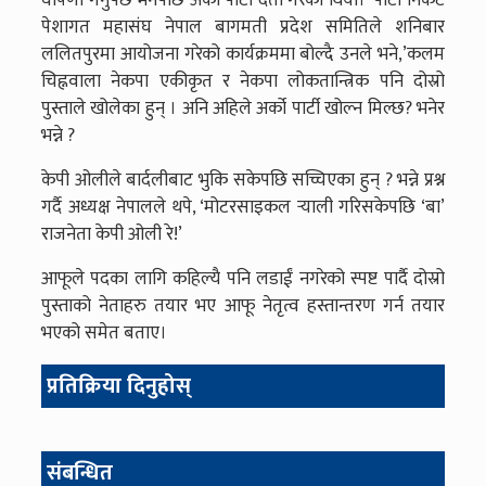
घोषणा गर्नुपर्छ भनेपछि अर्को पार्टी दर्ता गरेका थियौँ।’ पार्टी निकट
पेशागत महासंघ नेपाल बागमती प्रदेश समितिले शनिबार
ललितपुरमा आयोजना गरेको कार्यक्रममा बोल्दै उनले भने,’कलम
चिह्नवाला नेकपा एकीकृत र नेकपा लोकतान्त्रिक पनि दोस्रो
पुस्ताले खोलेका हुन् । अनि अहिले अर्को पार्टी खोल्न मिल्छ? भनेर
भन्ने ?
केपी ओलीले बार्दलीबाट भुकि सकेपछि सच्चिएका हुन् ? भन्ने प्रश्न
गर्दै अध्यक्ष नेपालले थपे, ‘मोटरसाइकल र्‍याली गरिसकेपछि ‘बा’
राजनेता केपी ओली रे!’
आफूले पदका लागि कहिल्यै पनि लडाईं नगरेको स्पष्ट पार्दै दोस्रो
पुस्ताको नेताहरु तयार भए आफू नेतृत्व हस्तान्तरण गर्न तयार
भएको समेत बताए।
प्रतिक्रिया दिनुहोस्
संबन्धित