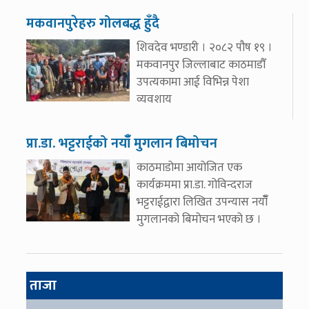
मकवानपुरेहरु गोलबद्ध हुँदै
शिवदेव भण्डारी । २०८२ पौष १९ ।
मकवानपुर जिल्लाबाट काठमाडौँ
उपत्यकामा आई विभिन्न पेशा
व्यवशाय
प्रा.डा. भट्टराईको नयाँँ मुगलान बिमोचन
काठमाडोमा आयोजित एक
कार्यक्रममा प्रा.डा. गोविन्दराज
भट्टराईद्वारा लिखित उपन्यास नयाँँ
मुगलानको बिमोचन भएको छ ।
ताजा