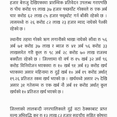
हजार बेरुजु देखिएकामा प्रारम्भिक प्रतिवेदन उपलब्ध गराएपछि
रु पाँच करोड ९९ लाख ३७ हजार फछर्योट गरेकाले रु एक अर्ब
चार करोड ६२ लाख ८५ हजार फछ्र्योट गर्न बाँकी रहेको छ ।
त्यसमध्ये रु २६ करोड ८२ लाख २३ हजार म्याद नाघेको पेश्की
रहेको छ ।
स्थानीय तहमा गरेको ऋण लगानीको भाखा नाघेको साँवा रु ५६
अर्ब ७१ करोड ३७ लाख र ब्याज रु ४१ अर्ब ५६ करोड ३३
लाखसमेत गरी कूल रु ९८ अर्ब २८ करोड ७० लाख राजस्व
बक्यौता रहेको छ । जिल्लामा यो वर्ष रु १५ खर्ब ३२ अर्व ९६
करोड विनियोजन भएकामा रु १० खर्ब ९१ अर्ब १३ करोड खर्च
भएकामा असार महिनामा रु दुई खर्ब १० अर्ब १९ करोड अर्थात्
१९.२६ प्रतिशत रकम खर्च भएको छ । खर्चमध्ये असार २५ देखि
असार ३१ गतेसम्म रु एक खर्ब नौ अर्ब ११ करोड अर्थात् कूल
खर्चको १० प्रतिशत खर्च भएको छ ।
जिल्लाको लालबन्दी नगरपालिकाले दुई वटा ठेक्काबाट प्राप्त
मूल्य अभिवृद्धि कर रु १३ लाख ८२ हजार सङ्घीय सञ्चित कोषमा