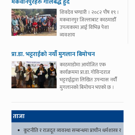
मकवानपुरेहरु गोलबद्ध हुँदै
शिवदेव भण्डारी । २०८२ पौष १९ ।
मकवानपुर जिल्लाबाट काठमाडौँ
उपत्यकामा आई विभिन्न पेशा
व्यवशाय
प्रा.डा. भट्टराईको नयाँँ मुगलान बिमोचन
काठमाडोमा आयोजित एक
कार्यक्रममा प्रा.डा. गोविन्दराज
भट्टराईद्वारा लिखित उपन्यास नयाँँ
मुगलानको बिमोचन भएको छ ।
ताजा
कूटनीति र राजदूत व्यवस्था सम्बन्धमा प्राचीन धर्मशास्त्र र