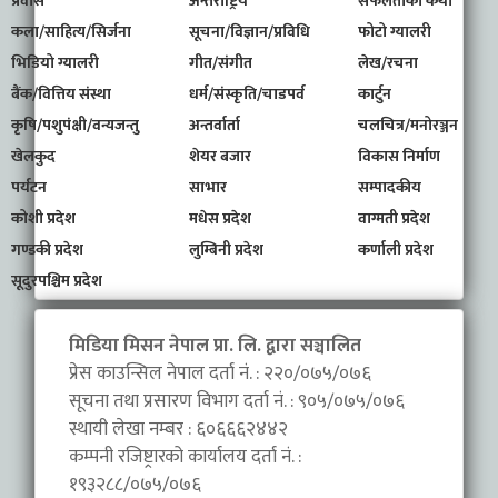
प्रवास
अन्तर्राष्ट्रिय
सफलताको कथा
कला/साहित्य/सिर्जना
सूचना/विज्ञान/प्रविधि
फोटो ग्यालरी
भिडियो ग्यालरी
गीत/संगीत
लेख/रचना
बैंक/वित्तिय संस्था
धर्म/संस्कृति/चाडपर्व
कार्टुन
कृषि/पशुपंक्षी/वन्यजन्तु
अन्तर्वार्ता
चलचित्र/मनोरञ्जन
खेलकुद
शेयर बजार
विकास निर्माण
पर्यटन
साभार
सम्पादकीय
कोशी प्रदेश
मधेस प्रदेश
वाग्मती प्रदेश
गण्डकी प्रदेश
लुम्बिनी प्रदेश
कर्णाली प्रदेश
सूदुरपश्चिम प्रदेश
मिडिया मिसन नेपाल प्रा. लि. द्वारा सञ्चालित
प्रेस काउन्सिल नेपाल दर्ता नं. : २२०/०७५/०७६
सूचना तथा प्रसारण विभाग दर्ता नं. : ९०५/०७५/०७६
स्थायी लेखा नम्बर : ६०६६६२४४२
कम्पनी रजिष्ट्रारको कार्यालय दर्ता नं. :
१९३२८८/०७५/०७६