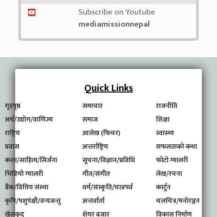
Subscribe on Youtube
mediamissionnepal
Quick Links
गृहपृष्ठ
समाचार
राजनीति
अर्थ/उद्योग/वाणिज्य
समाज
शिक्षा
राष्ट्रिय
आलेख (फिचर)
स्वास्थ्य
प्रवास
अन्तर्राष्ट्रिय
सफलताको कथा
कला/साहित्य/सिर्जना
सूचना/विज्ञान/प्रविधि
फोटो ग्यालरी
भिडियो ग्यालरी
गीत/संगीत
लेख/रचना
बैंक/वित्तिय संस्था
धर्म/संस्कृति/चाडपर्व
कार्टुन
कृषि/पशुपंक्षी/वन्यजन्तु
अन्तर्वार्ता
चलचित्र/मनोरञ्जन
खेलकुद
शेयर बजार
विकास निर्माण