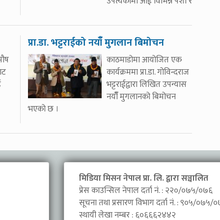
उपत्यकामा आई विभिन्न पेशा र
प्रा.डा. भट्टराईको नयाँँ मुगलान बिमोचन
पौष
काठमाडोमा आयोजित एक
ाट
कार्यक्रममा प्रा.डा. गोविन्दराज
ई
भट्टराईद्वारा लिखित उपन्यास
नयाँँ मुगलानको बिमोचन
भएको छ ।
मिडिया मिसन नेपाल प्रा. लि. द्वारा सञ्चालित
प्रेस काउन्सिल नेपाल दर्ता नं. : २२०/०७५/०७६
सूचना तथा प्रसारण विभाग दर्ता नं. : ९०५/०७५/
स्थायी लेखा नम्बर : ६०६६६२४४२