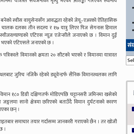
ुँदा विमानमा यात्रारत सवैजनाको मृत्यु भएको आशङ्का गरिएको स्थानीय
मनीमा बनेको स्वीस वायुसेनासँग आवद्धता रहेको जेयू–एअरको ऐतिहासिक
ा चालक दलका तीन सदस्य र १७ यात्रु लिएर पिज सेगनास हिमाल
को स्वीजरल्याण्डको एटिएस न्यूज एजेन्सीले जनाएको छ । विमान दुई
स्त भएको एटिएसले जनाएको छ ।
सं
मक पत्रिकाले विमानको क्षमता २० सीटको भएको र विमानमा यात्रारत
संग्
ानस्थलबाट जुरिच नजिकै रहेको ड्यूवेन्डर्फ सैनिक विमानस्थलका लागि
 छ, “विमान १८० डिग्री दक्षिणतर्फ मोडिएपछि चट्टानसरी जमिनमा खसेको
त जङ्गलमा सानो क्षेत्रमा छरिएको बताउँदै विमान दुर्घटनाको कारण
बताएका छन् ।
ारे आइतबार समाचार तयार गर्दासम्म जानकारी गराएको छैन । तर खोजी
 छ ।