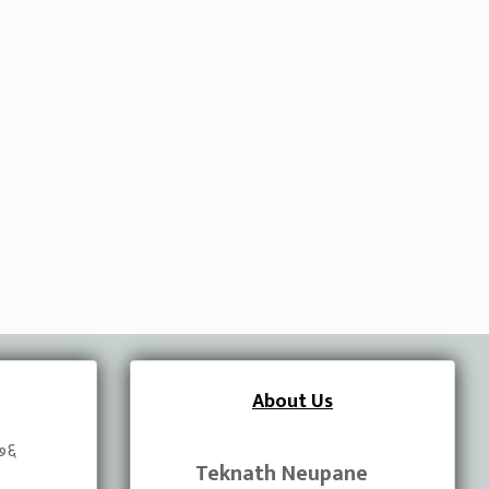
About Us
०७६
Teknath Neupane