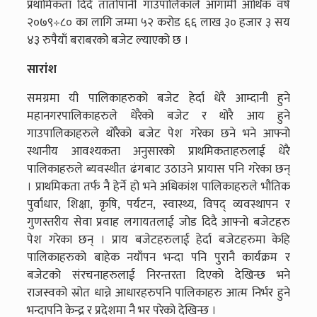
प्रथामिकता दिदै तातोपानी गाउँपालिकाले आगामी आर्थिक वर्ष
२०७९÷८० का लागि जम्मा ५२ करोड ६६ लाख ३० हजार ३ सय
४३ रुपैयाँ बराबरको बजेट ल्याएको छ ।
सारांश
समग्रमा यी पालिकाहरुको बजेट हेर्दा धेरै आम्दानी हुने
महानगरपालिकाहरुले धेरैको बजेट र थोरै आय हुने
गाउपालिकाहरुले थोरैको बजेट पेश गरेका छने भने आफ्नो
स्थानीय आवश्यकता अनुसारको प्राथमिकताहरुलाई धेरै
पालिकाहरुले ब्यवस्थीत ढंगबाट उठाउने प्रायास पनि गरेका छन्
। प्राथमिकता तर्फ नै हेर्ने हो भने अधिकांश पालिकाहरुले भौतिक
पुर्वाधार, शिक्षा, कृषि, पर्यटन, स्वास्थ्य, विपद् व्यवस्थापन र
गुणस्तरीय सेवा प्रवाह लगायतलाई जोड दिदै आफ्नो बजेटहरु
पेश गरेका छन् । प्राय बजेटहरुलाई हेर्दा बजेटहरुमा केहि
पालिकाहरुको बाहेक नयाँपन भन्दा पनि पुरानै कार्यक्रम र
बजेटको संरचनाहरुलाई निरन्तरता दिएको देखिन्छ भने
राजस्वको स्रोत धान्ने आधारहरुपनि पालिकाहरु आत्म निर्भर हुने
भन्दापनि केन्द्र र प्रदेशमा नै भर परेको देखिन्छ ।