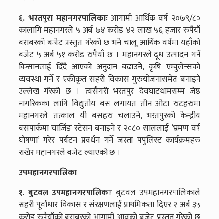
६. भरतपुरा महानगरपालिकाः
आगामी आर्थिक वर्ष २०७९/८०
कालागि महानगरले ५ अर्ब ७४ करोड ४२ लाख ५६ हजार रुपैयाँ
बराबरको बजेट प्रस्तुत गरेको छ भने चालू आर्थिक वर्षमा यहाँको
बजेट ५ अर्ब ५१ करोड रुपैयाँ छ । महानगरले दूध उत्पादन गर्ने
किसानलाई दिँदै आएको अनुदान बढाउने, कृषि एम्बुलेन्सको
व्यवस्था गर्ने र एकीकृत सहरी विकास गुरुयोजनासमेत बनाइने
उल्लेख गरेको छ । त्यसैगरी भरतपुर देवघाटधामसम्म जेष्ठ
नागरिकका लागि विद्युतीय बस लगायत तीन ओटा रुटहरुमा
महानगरले तत्काल यी बसहरु चलाउने, भरतपुरको केन्द्रीय
बसपार्कमा चार्जिङ स्टेसन बनाइने र २०८० साललाई ’भ्रमण वर्ष
घोषणा’ गरेर पर्यटन प्रवर्धन गर्ने जस्ता पपुलिस्ट कार्यक्रमहरु
राखेर महानगरले बजेट ल्याएको छ ।
उपमहानगरपालिका
१. बुटवल उपमहानगरपालिकाः
बुटवल उपमहानगरपालिकाले
सहरी पूर्वाधार विकास र संरक्षणलाई प्राथमिकता दिएर २ अर्ब ३५
करोड रुपैयाँको बराबरको आगामी आवको बजेट प्रस्तुत गरेको छ