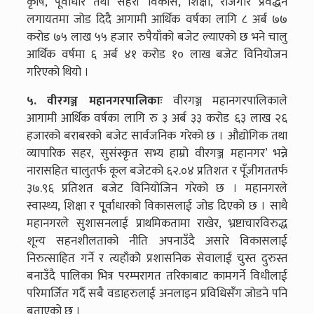
कृषि, पूर्वाधार तथा सहरी विकास, शिक्षा, रोजगार प्रवर्द्धन
लगायतमा जोड दिदै आगामी आर्थिक वर्षका लागि ८ अर्ब ७७
करोड ७५ लाख ५५ हजार रुपैयाँको बजेट ल्याएको छ भने चालु
आर्थिक वर्षमा ६ अर्ब ४१ करोड १० लाख बजेट विनियोजन
गरिएको थियो ।
५. वीरगञ्ज महानगरपालिकाः
वीरगञ्ज महानगरपालिकाले
आगामी आर्थिक वर्षका लागि रु ३ अर्ब ३३ करोड ६३ लाख २६
हजारको बराबरको बजेट सार्वजनिक गरेको छ । औद्योगिक तथा
व्यापारिक सहर, सुसंस्कृत सभ्य हाम्रो वीरगञ्ज महानगर’ भन्ने
नारासहित चालुतर्फ कूल बजेटको ६२.०४ प्रतिशत र पूँजीगततर्फ
३७.९६ प्रतिशत बजेट विनियोजिन गरेको छ । महानगरले
स्वास्थ्य, शिक्षा र पूूर्वाधारको विकासलाई जोड दिएको छ । साथै
महानगरले सुशासनलाई प्राथमिकतामा राखेर, भ्रष्टाचारविरुद्ध
शून्य सहनशीलताको नीति अपनाउँदै असारे विकासलाई
निरुत्साहित गर्ने र त्यहाँकोे प्रशासनिक सेवालाई चुस्त दुरुस्त
बनाउँदै पालिका भित्र परम्परागत तरिकाबाट कामगर्ने विधीलाई
परिमार्जित गर्दै सबै वडाहरुलाई अनलाइन प्रविधिसँग जोडने पनि
बताएको छ ।