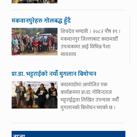
मकवानपुरेहरु गोलबद्ध हुँदै
शिवदेव भण्डारी । २०८२ पौष १९ ।
मकवानपुर जिल्लाबाट काठमाडौँ
उपत्यकामा आई विभिन्न पेशा
व्यवशाय
प्रा.डा. भट्टराईको नयाँँ मुगलान बिमोचन
काठमाडोमा आयोजित एक
कार्यक्रममा प्रा.डा. गोविन्दराज
भट्टराईद्वारा लिखित उपन्यास नयाँँ
मुगलानको बिमोचन भएको छ ।