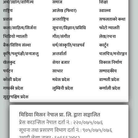
अर्थ/उद्योग/वाणिज्य
समाज
शिक्षा
राष्ट्रिय
आलेख (फिचर)
स्वास्थ्य
प्रवास
अन्तर्राष्ट्रिय
सफलताको कथा
कला/साहित्य/सिर्जना
सूचना/विज्ञान/प्रविधि
फोटो ग्यालरी
भिडियो ग्यालरी
गीत/संगीत
लेख/रचना
बैंक/वित्तिय संस्था
धर्म/संस्कृति/चाडपर्व
कार्टुन
कृषि/पशुपंक्षी/वन्यजन्तु
अन्तर्वार्ता
चलचित्र/मनोरञ्जन
खेलकुद
शेयर बजार
विकास निर्माण
पर्यटन
साभार
सम्पादकीय
कोशी प्रदेश
मधेस प्रदेश
वाग्मती प्रदेश
गण्डकी प्रदेश
लुम्बिनी प्रदेश
कर्णाली प्रदेश
सूदुरपश्चिम प्रदेश
मिडिया मिसन नेपाल प्रा. लि. द्वारा सञ्चालित
प्रेस काउन्सिल नेपाल दर्ता नं. : २२०/०७५/०७६
सूचना तथा प्रसारण विभाग दर्ता नं. : ९०५/०७५/०७६