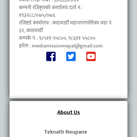
स्थायी लेखा नम्बर : ६०६६६२४४२
कम्पनी रजिष्ट्रारको कार्यालय दर्ता नं. :
१९३२८८/०७५/०७६
रजिष्टर्ड कार्यालय : काठमाडौँ महानगरपालिका वडा नंं
३२, काठमाडौँ
सम्पर्क नं. : ९८५११ ५५८००, ९८६११ ५५८००
इमेल :
mediamissionnepal@gmail.com
About Us
Teknath Neupane