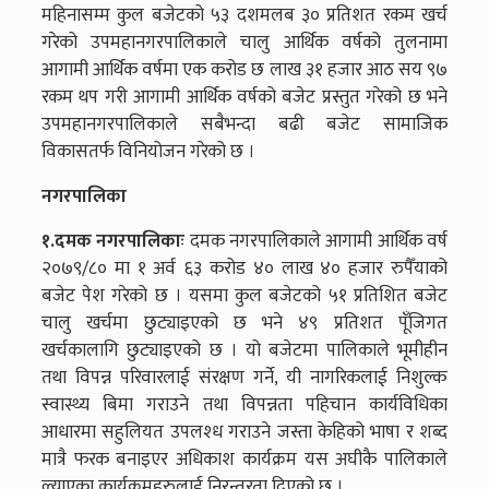
महिनासम्म कुल बजेटको ५३ दशमलब ३० प्रतिशत रकम खर्च
गरेको उपमहानगरपालिकाले चालु आर्थिक वर्षको तुलनामा
आगामी आर्थिक वर्षमा एक करोड छ लाख ३१ हजार आठ सय ९७
रकम थप गरी आगामी आर्थिक वर्षको बजेट प्रस्तुत गरेको छ भने
उपमहानगरपालिकाले सबैभन्दा बढी बजेट सामाजिक
विकासतर्फ विनियोजन गरेको छ ।
नगरपालिका
१.दमक नगरपालिकाः
दमक नगरपालिकाले आगामी आर्थिक वर्ष
२०७९/८० मा १ अर्व ६३ करोड ४० लाख ४० हजार रुपैँयाको
बजेट पेश गरेको छ । यसमा कुल बजेटको ५१ प्रतिशित बजेट
चालु खर्चमा छुट्याइएको छ भने ४९ प्रतिशत पूँजिगत
खर्चकालागि छुट्याइएको छ । यो बजेटमा पालिकाले भूमीहीन
तथा विपन्न परिवारलाई संरक्षण गर्ने, यी नागरिकलाई निशुल्क
स्वास्थ्य बिमा गराउने तथा विपन्नता पहिचान कार्यविधिका
आधारमा सहुलियत उपलश्ध गराउने जस्ता केहिको भाषा र शब्द
मात्रै फरक बनाइएर अधिकाश कार्यक्रम यस अघीकै पालिकाले
ल्याएका कार्यक्रमहरुलाई निरन्तरता दिएको छ ।