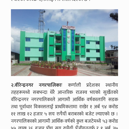
२.वीरेन्द्रनगर नगरपालिकाः
कर्णाली प्रदेशका स्थानीय
तहहरूमध्ये सबभन्दा धेरै आन्तरिक राजस्व भएको सुर्खेतको
वीरेन्द्रनगर नगरपालिकाले आगामी आर्थिक वर्षकालागि सडक
तथा पूर्वाधार विकासलाई प्राथमिकतामा राखेर १ अर्ब ९४ करोड
११ लाख १२ हजार ५ सय रुपैयाँ बराबरको बजेट ल्याएको छ ।
नगरपालिकाको आगामी आर्थिक वर्षको कुल बजटेमध्ये ५३ करोड
५५ लाख ३६ हजार पाँच सय रुपैयाँ पुँजीगततर्फ र १ अर्ब ३७