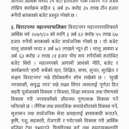
आगामी आर्थिक वर्षमा २९ वटा हरियाली पार्क निर्माण गर्ने जस्ता
लोप्रिय कार्यक्रम सहित ६ अर्ब ३५ करोड ३५ लाख तीन हजार
रूपैयाँ बराबरको बजेट प्रस्तुत गरेको छ ।
३. विराटनगर महानगरपालिकाः
विराटनगर महानगरपालिकाले
आर्थिक वर्ष २०७९/८० को लागि ३ अर्ब ६२ करोड ५५ लाख ६७
हजार रुपैयाँ बराबरको बजेट सार्वजनिक गरेको छ । यो बजेट
चालु आवको भन्दा १ अर्ब ७२ लाखले न्यून हो । चालु आवमा ४
अर्ब ६३ करोड २ लाख ८१ हजार पाँच सय रुपैयाँको संशोधित
बजेट थियो । महानगरको आगामी आवको नीति, बजेट र
कार्यक्रमले ‘हामी सबैको रहर, शिक्षित, सफा, सुन्दर, सुरक्षित र
सक्षम विराटनगर’ भन्ने दीर्घकालीन सोच राखेको छ । ’सुखी
नगरवासी, समृद्ध नगर’ भन्ने लक्ष्य लिएर त्यसलाई पूर्णता दिन
सहरी पूर्वाधारको विकास र विस्तार, शिक्षा स्वास्थ्य तथा पोषणको
विकास गरी नगरवासीको जीवनमा गुणात्मक विकास गर्ने
भनिएको छ । लैंगिक तथा सामाजिक समावेशीताको विकास गर्ने,
सुशासन तथा सार्वजनिक सेवा प्रवाहलाई प्रभावकारी बनाउने,
कृषि, पशु, सहकारी, रोजगारी र पर्यटनको विकास गरी आर्थिक
वृद्धिमा टेवा पु¥याउने, पिछडिएका वर्ग तथा समुदायकालागि