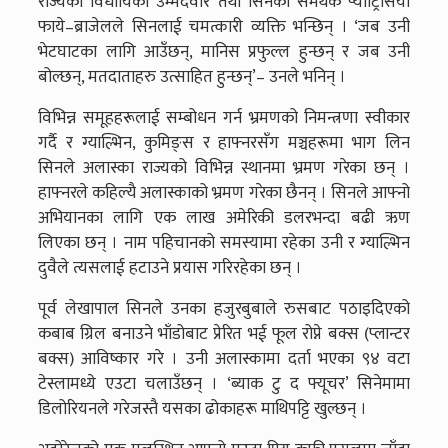
राज्यको विधायिकी उम्मेदवार तथा सिनका समर्थक प्याट्रिसिया
फाये–ब्राजेलले सिनलाई चमत्कारी व्यक्ति भन्छिन् । ‘जब उनी
भेटघाटका लागि आउँछन्, मानिस प्रफुल्ल हुन्छन् र जब उनी
बोल्छन्, मतदाताहरु उत्साहित हुन्छन्’– उनले भनिन् ।
विभिन्न समूहहरूलाई सम्बोधन गर्न भ्रमणको निमन्त्रणा स्वीकार
गर्दै र ग्याल्भिन, कुमिङ्स र हाफ्नरसँग मञ्चहरूमा भाग लिन
सिनले अलास्का राज्यको विभिन्न स्थानमा भ्रमण गरेका छन् ।
हाफ्नरले कहिल्यै अलास्काको भ्रमण गरेका छैनन् । सिनले आफ्नो
अभियानका लागि एक लाख अमेरिकी डलरभन्दा बढी ऋण
लिएका छन् । नाम पहिचानको समस्यामा रहेका उनी र ग्याल्भिन
दुवैले त्यसलाई हटाउने प्रयास गरिरहेका छन् ।
पूर्व लेखापाल सिनले उनका हजुरबुबाले रुसबाट पठाइदिएको
कबाब ग्रिल बनाउने भाँडोबाट प्रेरित भई फूल रोप्ने बक्स (प्लान्टर
बक्स) आविष्कार गरे । उनी अलास्कामा दर्ता भएका ९४ वटा
टेस्लामध्ये एउटा चलाउँछन् । ‘ब्याक टु द फ्यूचर’ सिनेमामा
डिलोरियनले गरेजस्तै यसका ढोकाहरू माथिपट्टि खुल्छन् ।