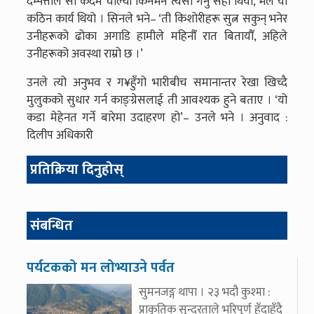
दम्पत्तीले सो कदम चाल्यो किनभने त्यसो गर्नु सही थियो, भलै यो
कठिन कार्य थियो । सिनले भने– ‘ती किशोरीहरू सुत्न सकुन् भनेर
उनीहरूको ढोका अगाडि हामीले महिनौँ रात बितायौँ, अहिले
उनीहरूको अवस्था राम्रो छ ।’
उनले त्यो अनुभव र ग¥हुँगो भारीबीच समानान्तर रेखा खिच्दै
मुलुकको सुधार गर्न काङ्ग्रेसलाई ती आवश्यक हुने बताए । ‘यो
कडा मेहेनत गर्ने बारेमा उदाहरण हो’– उनले भने । अनुवाद :
दिलीप अधिकारी
प्रतिक्रिया दिनुहोस्
संबन्धित
पर्यटकको मन लोभ्याउने पर्वत
सुमनजङ्ग थापा । २३ भदौ कुश्मा :
प्राकृतिक सुन्दरताले भरिपूर्ण हुँदाहुँदै