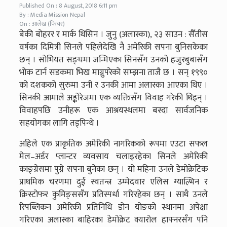
Published On : 8 August, 2018 6:11 pm
By : Media Mission Nepal
On : आलेख (फिचर)
बेकी बोहरर र मार्क थिसिन । जुनु (अलास्का), २३ साउन : सैँतीस
वर्षका दिमित्री सिनले पहिलेदेखि नै अमेरिकी सपना बुनिसकेका
छन् । सोभियत सङ्घमा जन्मिएका सिनसँग उनको हजुरबुबासँग
भोक टार्न सडकमा भिख माग्नुपरेको सम्झना ताजै छ । सन् १९९०
को दशकको सुरुमा उनी र उनकी आमा अलास्का आएका थिए ।
सिनकी आमाले अङ्कोरेजमा एक व्यक्तिसँग विवाह गरेकी थिइन् ।
विवाहपछि उनीहरू एक आश्रयस्थलमा बस्दा सार्वजनिक
सहयोगका लागि तड्पिन्थे ।
अहिले एक प्राकृतिक अमेरिकी नागरिकको रूपमा एउटा सफल
मेल–अर्डर प्लान्टर व्यवसाय चलाइरहेका सिनले अमेरिकी
काङ्ग्रेसमा पुग्ने सपना बुनेका छन् । यो महिना उनले डेमोक्रेटिक
प्राथमिक चरणमा दुई स्वतन्त्र उम्मेदवार एलिस ग्याल्भिन र
क्रिस्टोफर कुमिङ्ससँग प्रतिस्पर्धा गरिरहेका छन् । साथै उनले
रिपब्लिकन अमेरिकी प्रतिनिधि डोन योङको स्थानमा अपेक्षा
गरिएका अलास्का बाहिरका डेमोक्रेट क्यारोल हाफ्नरसँग पनि