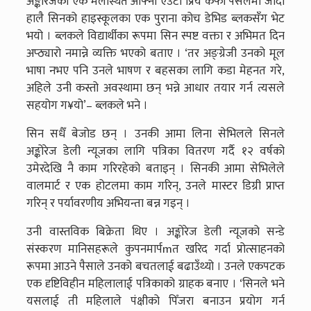
अङ्कोरेजको एक मलस्थित आफ्नो एउटा प्रिय कफी पसलमा जाँदा
हालै सिनको हाइस्कूलका एक पुराना कोच डेभिड ब्लकसँग भेट
भयो । ब्लकले विद्यार्थीका रूपमा सिन स्पष्ट वक्ता र अभिमत दिन
अप्ठ्यारो नमान्ने व्यक्ति भएको बताए । ‘तर अङ्ग्रेजी उनको मूल
भाषा नभए पनि उनले भाषण र बहसका लागि कडा मेहनत गरे,
अहिले उनी कस्तो अवस्थामा छन् भन्ने आधार तयार गर्न त्यसले
सहयोग ग¥यो’– ब्लकले भने ।
सिन सधैँ बेजोड छन् । उनकी आमा लिना सेभिलले सिनले
अङ्कोरेज डेली न्यूजका लागि पत्रिका वितरण गर्दै १२ वर्षको
उमेरदेखि नै काम गरिरहेको बताइन् । सिनकी आमा सेभिलेले
वालमार्ट र एक होटलमा काम गरिन्, उनले मास्टर डिग्री प्राप्त
गरिन् र पर्यावरणीय अभियन्ता बन्न गइन् ।
उनी वास्तविक बिक्रेता थिए । अङ्कोरेज डेली न्यूजको सन्डे
संस्करण मानिसहरूले कुपनमार्पmत खरिद गर्दा प्रोत्साहनको
रूपमा आउने पैसाले उनको बचतलाई बढाउँथ्यो । उनले एकपटक
एक दृष्टिविहीन महिलालाई पत्रिकाको ग्राहक बनाए । ‘सिनले भने
यसलाई ती महिलाले पंक्षीको पिँजरा बनाउन प्रयोग गर्न