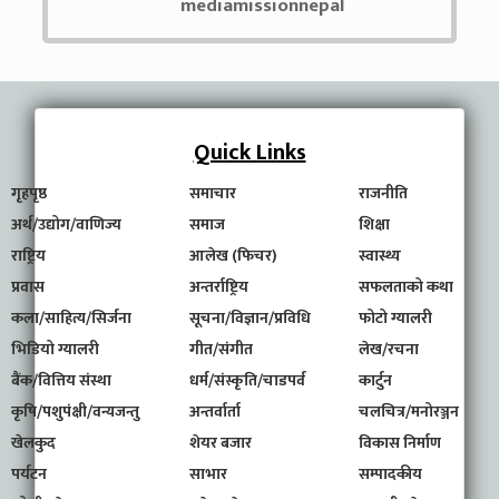
mediamissionnepal
Quick Links
गृहपृष्ठ
समाचार
राजनीति
अर्थ/उद्योग/वाणिज्य
समाज
शिक्षा
राष्ट्रिय
आलेख (फिचर)
स्वास्थ्य
प्रवास
अन्तर्राष्ट्रिय
सफलताको कथा
कला/साहित्य/सिर्जना
सूचना/विज्ञान/प्रविधि
फोटो ग्यालरी
भिडियो ग्यालरी
गीत/संगीत
लेख/रचना
बैंक/वित्तिय संस्था
धर्म/संस्कृति/चाडपर्व
कार्टुन
कृषि/पशुपंक्षी/वन्यजन्तु
अन्तर्वार्ता
चलचित्र/मनोरञ्जन
खेलकुद
शेयर बजार
विकास निर्माण
पर्यटन
साभार
सम्पादकीय