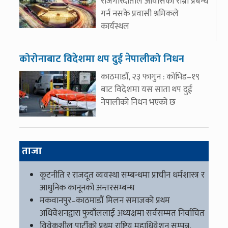
रोजगारदाताले आवासको राम्रो प्रबन्ध
गर्न नसके प्रवासी श्रमिकले
कार्यस्थल
कोरोनाबाट विदेशमा थप दुई नेपालीको निधन
काठमाडौँ, २३ फागुन : कोभिड–१९
बाट विदेशमा यस साता थप दुई
नेपालीको निधन भएको छ
ताजा
कूटनीति र राजदूत व्यवस्था सम्बन्धमा प्राचीन धर्मशास्त्र र
आधुनिक कानूनको अन्तरसम्बन्ध
मकवानपुर–काठमाडौं मिलन समाजको प्रथम
अधिवेशनद्वारा फुयाँललाई अध्यक्षमा सर्वसम्मत निर्वाचित
विवेकशील पार्टीको प्रथम राष्ट्रिय महाधिवेशन सम्पन्न,