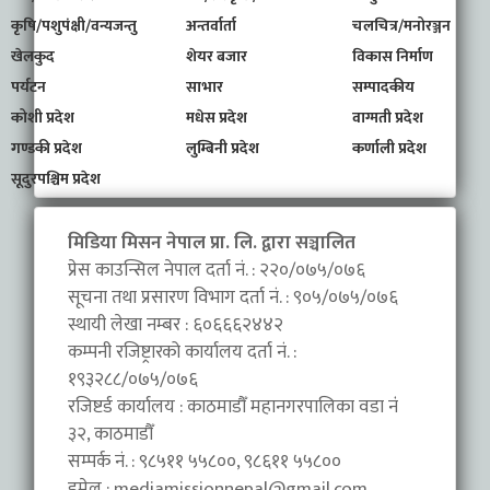
कृषि/पशुपंक्षी/वन्यजन्तु
अन्तर्वार्ता
चलचित्र/मनोरञ्जन
खेलकुद
शेयर बजार
विकास निर्माण
पर्यटन
साभार
सम्पादकीय
कोशी प्रदेश
मधेस प्रदेश
वाग्मती प्रदेश
गण्डकी प्रदेश
लुम्बिनी प्रदेश
कर्णाली प्रदेश
सूदुरपश्चिम प्रदेश
मिडिया मिसन नेपाल प्रा. लि. द्वारा सञ्चालित
प्रेस काउन्सिल नेपाल दर्ता नं. : २२०/०७५/०७६
सूचना तथा प्रसारण विभाग दर्ता नं. : ९०५/०७५/०७६
स्थायी लेखा नम्बर : ६०६६६२४४२
कम्पनी रजिष्ट्रारको कार्यालय दर्ता नं. :
१९३२८८/०७५/०७६
रजिष्टर्ड कार्यालय : काठमाडौँ महानगरपालिका वडा नंं
३२, काठमाडौँ
सम्पर्क नं. : ९८५११ ५५८००, ९८६११ ५५८००
इमेल :
mediamissionnepal@gmail.com