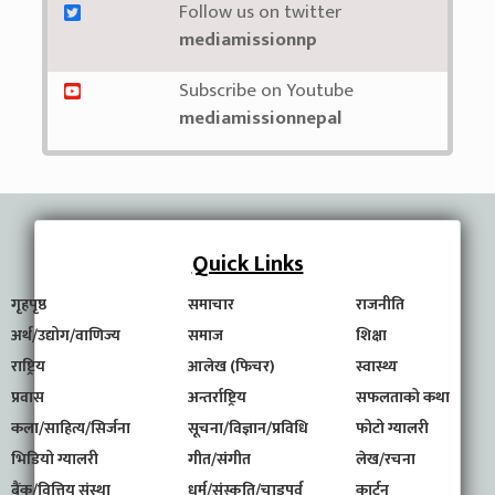
Follow us on twitter
mediamissionnp
Subscribe on Youtube
mediamissionnepal
Quick Links
गृहपृष्ठ
समाचार
राजनीति
अर्थ/उद्योग/वाणिज्य
समाज
शिक्षा
राष्ट्रिय
आलेख (फिचर)
स्वास्थ्य
प्रवास
अन्तर्राष्ट्रिय
सफलताको कथा
कला/साहित्य/सिर्जना
सूचना/विज्ञान/प्रविधि
फोटो ग्यालरी
भिडियो ग्यालरी
गीत/संगीत
लेख/रचना
बैंक/वित्तिय संस्था
धर्म/संस्कृति/चाडपर्व
कार्टुन