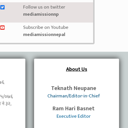
Follow us on twitter
mediamissionnp
Subscribe on Youtube
mediamissionnepal
About Us
०७६
Teknath Neupane
Chairman/Editor-in-Chief
/०७५/०७६
नंं ३२,
Ram Hari Basnet
Executive Editor