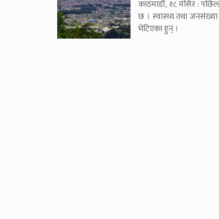
काठमाडौं, १८ मंसिर : पछिल
छ । स्वास्थ्य तथा जनसंख्
भेटिएका हुन् ।