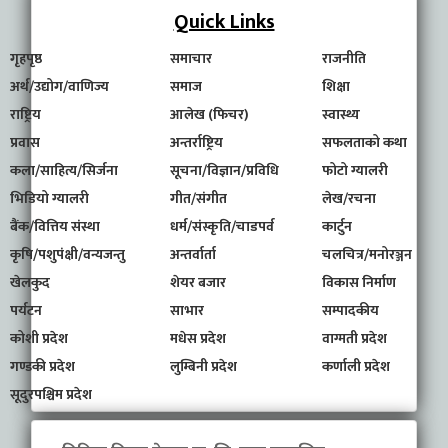
Quick Links
गृहपृष्ठ
समाचार
राजनीति
अर्थ/उद्योग/वाणिज्य
समाज
शिक्षा
राष्ट्रिय
आलेख (फिचर)
स्वास्थ्य
प्रवास
अन्तर्राष्ट्रिय
सफलताको कथा
कला/साहित्य/सिर्जना
सूचना/विज्ञान/प्रविधि
फोटो ग्यालरी
भिडियो ग्यालरी
गीत/संगीत
लेख/रचना
बैंक/वित्तिय संस्था
धर्म/संस्कृति/चाडपर्व
कार्टुन
कृषि/पशुपंक्षी/वन्यजन्तु
अन्तर्वार्ता
चलचित्र/मनोरञ्जन
खेलकुद
शेयर बजार
विकास निर्माण
पर्यटन
साभार
सम्पादकीय
कोशी प्रदेश
मधेस प्रदेश
वाग्मती प्रदेश
गण्डकी प्रदेश
लुम्बिनी प्रदेश
कर्णाली प्रदेश
सूदुरपश्चिम प्रदेश