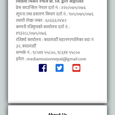
मिडिया मिसन नेपाल प्रा. लि. द्वारा सञ्चालित
प्रेस काउन्सिल नेपाल दर्ता नं. : २२०/०७५/०७६
सूचना तथा प्रसारण विभाग दर्ता नं. : ९०५/०७५/०७६
स्थायी लेखा नम्बर : ६०६६६२४४२
कम्पनी रजिष्ट्रारको कार्यालय दर्ता नं. :
१९३२८८/०७५/०७६
रजिष्टर्ड कार्यालय : काठमाडौँ महानगरपालिका वडा नंं
३२, काठमाडौँ
सम्पर्क नं. : ९८५११ ५५८००, ९८६११ ५५८००
इमेल :
mediamissionnepal@gmail.com