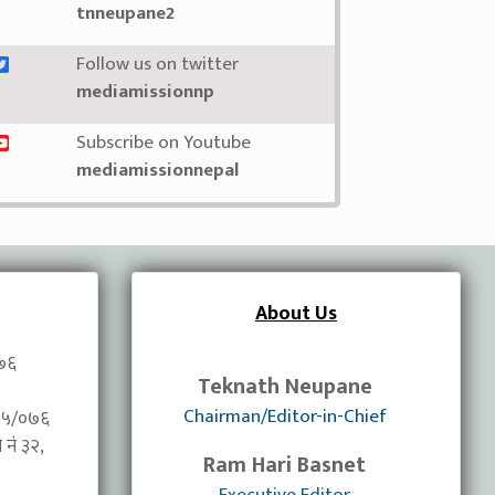
tnneupane2
Follow us on twitter
mediamissionnp
Subscribe on Youtube
mediamissionnepal
About Us
०७६
Teknath Neupane
Chairman/Editor-in-Chief
/०७५/०७६
नंं ३२,
Ram Hari Basnet