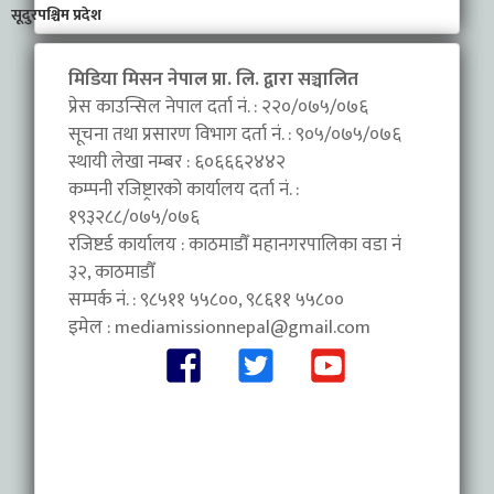
सूदुरपश्चिम प्रदेश
मिडिया मिसन नेपाल प्रा. लि. द्वारा सञ्चालित
प्रेस काउन्सिल नेपाल दर्ता नं. : २२०/०७५/०७६
सूचना तथा प्रसारण विभाग दर्ता नं. : ९०५/०७५/०७६
स्थायी लेखा नम्बर : ६०६६६२४४२
कम्पनी रजिष्ट्रारको कार्यालय दर्ता नं. :
१९३२८८/०७५/०७६
रजिष्टर्ड कार्यालय : काठमाडौँ महानगरपालिका वडा नंं
३२, काठमाडौँ
सम्पर्क नं. : ९८५११ ५५८००, ९८६११ ५५८००
इमेल :
mediamissionnepal@gmail.com