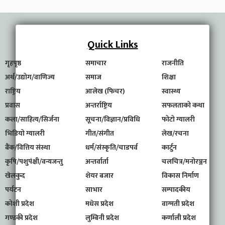
Quick Links
गृहपृष्ठ
समाचार
राजनीति
अर्थ/उद्योग/वाणिज्य
समाज
शिक्षा
राष्ट्रिय
आलेख (फिचर)
स्वास्थ्य
प्रवास
अन्तर्राष्ट्रिय
सफलताको कथा
कला/साहित्य/सिर्जना
सूचना/विज्ञान/प्रविधि
फोटो ग्यालरी
भिडियो ग्यालरी
गीत/संगीत
लेख/रचना
बैंक/वित्तिय संस्था
धर्म/संस्कृति/चाडपर्व
कार्टुन
कृषि/पशुपंक्षी/वन्यजन्तु
अन्तर्वार्ता
चलचित्र/मनोरञ्जन
खेलकुद
शेयर बजार
विकास निर्माण
पर्यटन
साभार
सम्पादकीय
कोशी प्रदेश
मधेस प्रदेश
वाग्मती प्रदेश
गण्डकी प्रदेश
लुम्बिनी प्रदेश
कर्णाली प्रदेश