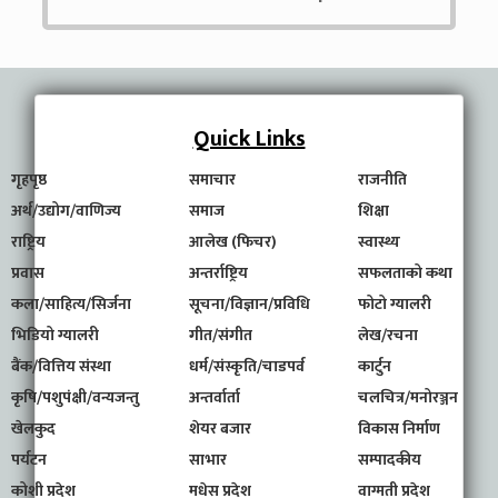
Quick Links
गृहपृष्ठ
समाचार
राजनीति
अर्थ/उद्योग/वाणिज्य
समाज
शिक्षा
राष्ट्रिय
आलेख (फिचर)
स्वास्थ्य
प्रवास
अन्तर्राष्ट्रिय
सफलताको कथा
कला/साहित्य/सिर्जना
सूचना/विज्ञान/प्रविधि
फोटो ग्यालरी
भिडियो ग्यालरी
गीत/संगीत
लेख/रचना
बैंक/वित्तिय संस्था
धर्म/संस्कृति/चाडपर्व
कार्टुन
कृषि/पशुपंक्षी/वन्यजन्तु
अन्तर्वार्ता
चलचित्र/मनोरञ्जन
खेलकुद
शेयर बजार
विकास निर्माण
पर्यटन
साभार
सम्पादकीय
कोशी प्रदेश
मधेस प्रदेश
वाग्मती प्रदेश