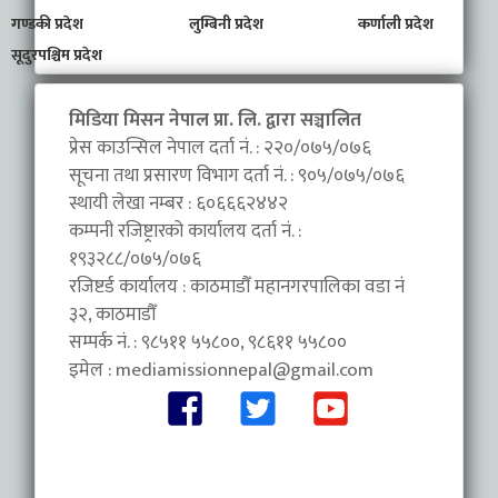
गण्डकी प्रदेश
लुम्बिनी प्रदेश
कर्णाली प्रदेश
सूदुरपश्चिम प्रदेश
मिडिया मिसन नेपाल प्रा. लि. द्वारा सञ्चालित
प्रेस काउन्सिल नेपाल दर्ता नं. : २२०/०७५/०७६
सूचना तथा प्रसारण विभाग दर्ता नं. : ९०५/०७५/०७६
स्थायी लेखा नम्बर : ६०६६६२४४२
कम्पनी रजिष्ट्रारको कार्यालय दर्ता नं. :
१९३२८८/०७५/०७६
रजिष्टर्ड कार्यालय : काठमाडौँ महानगरपालिका वडा नंं
३२, काठमाडौँ
सम्पर्क नं. : ९८५११ ५५८००, ९८६११ ५५८००
इमेल :
mediamissionnepal@gmail.com