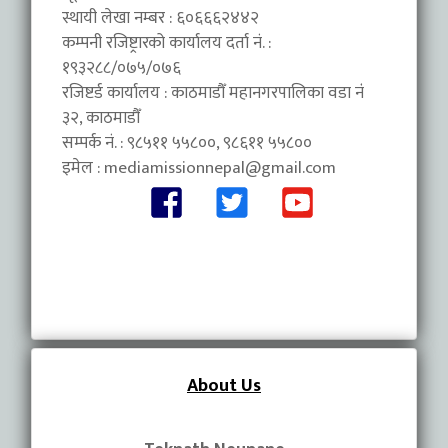
स्थायी लेखा नम्बर : ६०६६६२४४२
कम्पनी रजिष्ट्रारको कार्यालय दर्ता नं. :
१९३२८८/०७५/०७६
रजिष्टर्ड कार्यालय : काठमाडौँ महानगरपालिका वडा नंं
३२, काठमाडौँ
सम्पर्क नं. : ९८५११ ५५८००, ९८६११ ५५८००
इमेल :
mediamissionnepal@gmail.com
About Us