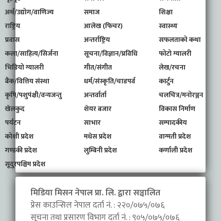
अर्थ/उद्योग/वाणिज्य
समाज
शिक्षा
राष्ट्रिय
आलेख (फिचर)
स्वास्थ्य
प्रवास
अन्तर्राष्ट्रिय
सफलताको कथा
कला/साहित्य/सिर्जना
सूचना/विज्ञान/प्रविधि
फोटो ग्यालरी
भिडियो ग्यालरी
गीत/संगीत
लेख/रचना
बैंक/वित्तिय संस्था
धर्म/संस्कृति/चाडपर्व
कार्टुन
कृषि/पशुपंक्षी/वन्यजन्तु
अन्तर्वार्ता
चलचित्र/मनोरञ्जन
खेलकुद
शेयर बजार
विकास निर्माण
पर्यटन
साभार
सम्पादकीय
कोशी प्रदेश
मधेस प्रदेश
वाग्मती प्रदेश
गण्डकी प्रदेश
लुम्बिनी प्रदेश
कर्णाली प्रदेश
सूदुरपश्चिम प्रदेश
मिडिया मिसन नेपाल प्रा. लि. द्वारा सञ्चालित
प्रेस काउन्सिल नेपाल दर्ता नं. : २२०/०७५/०७६
सूचना तथा प्रसारण विभाग दर्ता नं. : ९०५/०७५/०७६