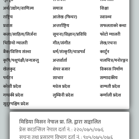
अर्थ/उद्योग/वाणिज्य
समाज
शिक्षा
राष्ट्रिय
आलेख (फिचर)
स्वास्थ्य
प्रवास
अन्तर्राष्ट्रिय
सफलताको कथा
कला/साहित्य/सिर्जना
सूचना/विज्ञान/प्रविधि
फोटो ग्यालरी
भिडियो ग्यालरी
गीत/संगीत
लेख/रचना
बैंक/वित्तिय संस्था
धर्म/संस्कृति/चाडपर्व
कार्टुन
कृषि/पशुपंक्षी/वन्यजन्तु
अन्तर्वार्ता
चलचित्र/मनोरञ्जन
खेलकुद
शेयर बजार
विकास निर्माण
पर्यटन
साभार
सम्पादकीय
कोशी प्रदेश
मधेस प्रदेश
वाग्मती प्रदेश
गण्डकी प्रदेश
लुम्बिनी प्रदेश
कर्णाली प्रदेश
सूदुरपश्चिम प्रदेश
मिडिया मिसन नेपाल प्रा. लि. द्वारा सञ्चालित
प्रेस काउन्सिल नेपाल दर्ता नं. : २२०/०७५/०७६
सूचना तथा प्रसारण विभाग दर्ता नं. : ९०५/०७५/०७६