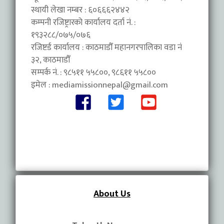
स्थायी लेखा नम्बर : ६०६६६२४४२
कम्पनी रजिष्ट्रारको कार्यालय दर्ता नं. :
१९३२८८/०७५/०७६
रजिष्टर्ड कार्यालय : काठमाडौँ महानगरपालिका वडा नंं
३२, काठमाडौँ
सम्पर्क नं. : ९८५११ ५५८००, ९८६११ ५५८००
इमेल :
mediamissionnepal@gmail.com
About Us