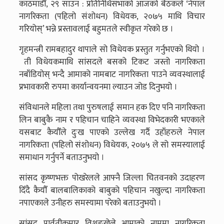
काठमाडौँ, २९ साउन : प्रतिनिधिसभाको आजको बैठकले ‘नेपाल
नागरिकता (पहिलो संशोधन) विधेयक, २०७५ माथि विचार
गरियोस्’ भन्ने प्रस्तावलाई बहुमतले स्वीकृत गरेको छ ।
गृहमन्त्री रामबहादुर थापाले सो विधेयक प्रस्तुत गर्नुभएको थियो ।
ती विधेयकमाथि सांसदले बसको टिकट जस्तो नागरिकता
नबाँडियोस् भन्दै आमाको नामबाट नागरिकता पाउने व्यवस्थालाई
प्रभावकारी रुपमा कार्यान्वयनमा ल्याउन जोड दिनुभयो ।
संविधानले महिला तथा पुरुषलाई समान हक दिए पनि नागरिकता
लिन बाबुकै नाम र पहिचान चाहिने व्यवस्था विभेदकारी भएकाले
यसबाट कैयौँले दुःख पाएको उल्लेख गर्दै उहाँहरुले नेपाल
नागरिकता (पहिलो संशोधन) विधेयक, २०७५ ले सो समस्यालाई
समाधान गर्नुपर्ने बताउनुभयो ।
सांसद कृष्णभक्त पोखरेलले आफ्नै जिल्ला चितवनको उदाहरण
दिँदै कैयौँ बालबालिकाको बाबुको पहिचान नखुल्दा नागरिकता
नपाएकाले उनीहरु समस्यामा परेको बताउनुभयो ।
सांसद पार्वतीकुमार विशङ्खेले आमाको नाममा नागरिकता