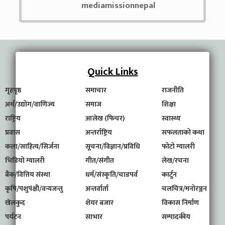
mediamissionnepal
Quick Links
गृहपृष्ठ
समाचार
राजनीति
अर्थ/उद्योग/वाणिज्य
समाज
शिक्षा
राष्ट्रिय
आलेख (फिचर)
स्वास्थ्य
प्रवास
अन्तर्राष्ट्रिय
सफलताको कथा
कला/साहित्य/सिर्जना
सूचना/विज्ञान/प्रविधि
फोटो ग्यालरी
भिडियो ग्यालरी
गीत/संगीत
लेख/रचना
बैंक/वित्तिय संस्था
धर्म/संस्कृति/चाडपर्व
कार्टुन
कृषि/पशुपंक्षी/वन्यजन्तु
अन्तर्वार्ता
चलचित्र/मनोरञ्जन
खेलकुद
शेयर बजार
विकास निर्माण
पर्यटन
साभार
सम्पादकीय