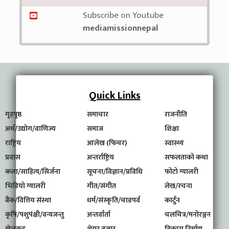
Subscribe on Youtube
mediamissionnepal
Quick Links
गृहपृष्ठ
समाचार
राजनीति
अर्थ/उद्योग/वाणिज्य
समाज
शिक्षा
राष्ट्रिय
आलेख (फिचर)
स्वास्थ्य
प्रवास
अन्तर्राष्ट्रिय
सफलताको कथा
कला/साहित्य/सिर्जना
सूचना/विज्ञान/प्रविधि
फोटो ग्यालरी
भिडियो ग्यालरी
गीत/संगीत
लेख/रचना
बैंक/वित्तिय संस्था
धर्म/संस्कृति/चाडपर्व
कार्टुन
कृषि/पशुपंक्षी/वन्यजन्तु
अन्तर्वार्ता
चलचित्र/मनोरञ्जन
खेलकुद
शेयर बजार
विकास निर्माण