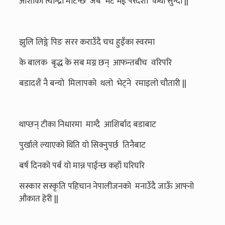
आशाका त्यान्द्रा मेटिन्छ जब भेट भई परदेशी कथा सुन्दा ||
झुलि लिङ्गे पिङ सरर कराउँदै चच हुइँका स्वरमा
के बालक बृद्ध के सब मग्न छन् आफन्तबीच वरिपरि
बडादशैं नै बन्यो मिलापको थलो भेट्ने रमाइलो चौतारी ||
थाप्छन् टीका निधारमा माग्दै आशिर्बाद बडाबाट
पुर्खाले ल्याएको थिति यो सिक्नुपर्छ तिनैबाट
बर्ष दिनको पर्ब यो मान्न पाईन्छ कहाँ घरिघरि
सस्कार सस्कृति पहिचान नेपालीजनको मनाउँदै जाऊँ आफ्नो
औकात हेरी ||