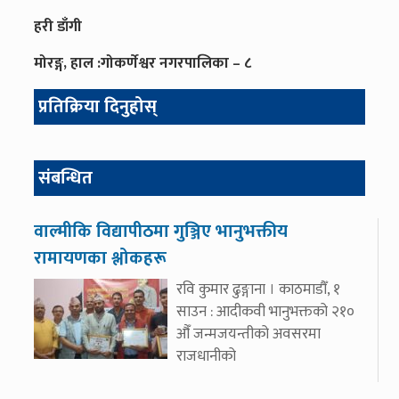
हरी डाँगी
मोरङ्ग, हाल :गोकर्णेश्वर नगरपालिका – ८
प्रतिक्रिया दिनुहोस्
संबन्धित
वाल्मीकि विद्यापीठमा गुञ्जिए भानुभक्तीय
रामायणका श्लोकहरू
रवि कुमार ढुङ्गाना । काठमाडौँ, १
साउन : आदीकवी भानुभक्तको २१०
औँ जन्मजयन्तीको अवसरमा
राजधानीको