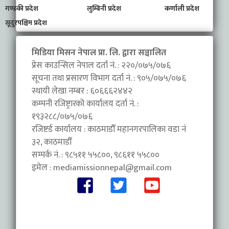
गण्डकी प्रदेश
लुम्बिनी प्रदेश
कर्णाली प्रदेश
सूदुरपश्चिम प्रदेश
मिडिया मिसन नेपाल प्रा. लि. द्वारा सञ्चालित
प्रेस काउन्सिल नेपाल दर्ता नं. : २२०/०७५/०७६
सूचना तथा प्रसारण विभाग दर्ता नं. : ९०५/०७५/०७६
स्थायी लेखा नम्बर : ६०६६६२४४२
कम्पनी रजिष्ट्रारको कार्यालय दर्ता नं. :
१९३२८८/०७५/०७६
रजिष्टर्ड कार्यालय : काठमाडौँ महानगरपालिका वडा नंं
३२, काठमाडौँ
सम्पर्क नं. : ९८५११ ५५८००, ९८६११ ५५८००
इमेल :
mediamissionnepal@gmail.com