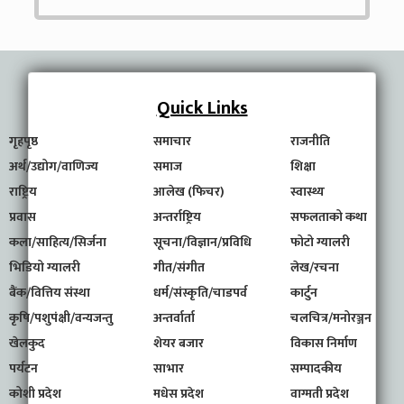
Quick Links
गृहपृष्ठ
समाचार
राजनीति
अर्थ/उद्योग/वाणिज्य
समाज
शिक्षा
राष्ट्रिय
आलेख (फिचर)
स्वास्थ्य
प्रवास
अन्तर्राष्ट्रिय
सफलताको कथा
कला/साहित्य/सिर्जना
सूचना/विज्ञान/प्रविधि
फोटो ग्यालरी
भिडियो ग्यालरी
गीत/संगीत
लेख/रचना
बैंक/वित्तिय संस्था
धर्म/संस्कृति/चाडपर्व
कार्टुन
कृषि/पशुपंक्षी/वन्यजन्तु
अन्तर्वार्ता
चलचित्र/मनोरञ्जन
खेलकुद
शेयर बजार
विकास निर्माण
पर्यटन
साभार
सम्पादकीय
कोशी प्रदेश
मधेस प्रदेश
वाग्मती प्रदेश